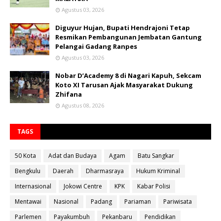
Agustus 03, 2026
Diguyur Hujan, Bupati Hendrajoni Tetap
Resmikan Pembangunan Jembatan Gantung
Pelangai Gadang Ranpes
Agustus 03, 2026
Nobar D’Academy 8 di Nagari Kapuh, Sekcam
Koto XI Tarusan Ajak Masyarakat Dukung
Zhifana
Agustus 08, 2026
TAGS
50 Kota
Adat dan Budaya
Agam
Batu Sangkar
Bengkulu
Daerah
Dharmasraya
Hukum Kriminal
Internasional
Jokowi Centre
KPK
Kabar Polisi
Mentawai
Nasional
Padang
Pariaman
Pariwisata
Parlemen
Payakumbuh
Pekanbaru
Pendidikan