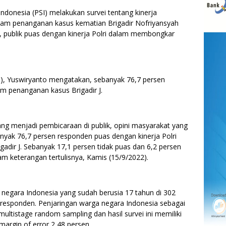
onesia (PSI) melakukan survei tentang kinerja
dalam penanganan kasus kematian Brigadir Nofriyansyah
ei, publik puas dengan kinerja Polri dalam membongkar
SI), Yuswiryanto mengatakan, sebanyak 76,7 persen
am penanganan kasus Brigadir J.
yang menjadi pembicaraan di publik, opini masyarakat yang
banyak 76,7 persen responden puas dengan kinerja Polri
dir J. Sebanyak 17,1 persen tidak puas dan 6,2 persen
m keterangan tertulisnya, Kamis (15/9/2022).
 negara Indonesia yang sudah berusia 17 tahun di 302
 responden. Penjaringan warga negara Indonesia sebagai
ultistage random sampling dan hasil survei ini memiliki
argin of error 2,48 persen.