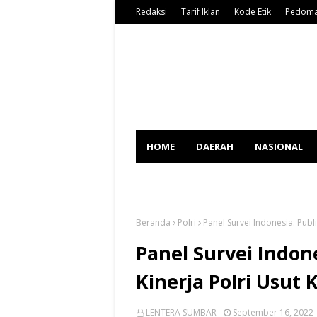
Redaksi
Tarif Iklan
Kode Etik
Pedoma
HOME
DAERAH
NASIONAL
SPORT
Beranda
Polri
Panel Survei Indonesia: Publ
Panel Survei Indon
Kinerja Polri Usut 
LENTERA SUMBAR
September 16, 2022