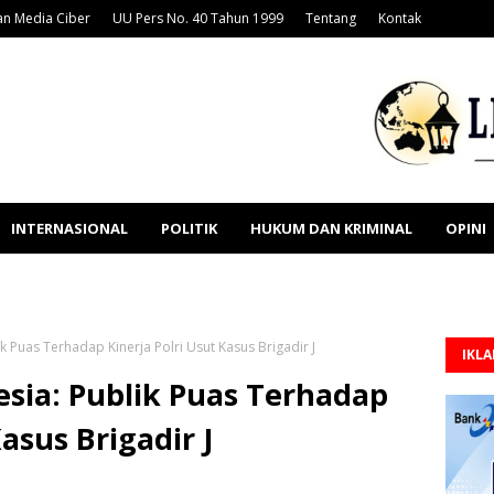
n Media Ciber
UU Pers No. 40 Tahun 1999
Tentang
Kontak
INTERNASIONAL
POLITIK
HUKUM DAN KRIMINAL
OPINI
ik Puas Terhadap Kinerja Polri Usut Kasus Brigadir J
IKL
esia: Publik Puas Terhadap
Kasus Brigadir J