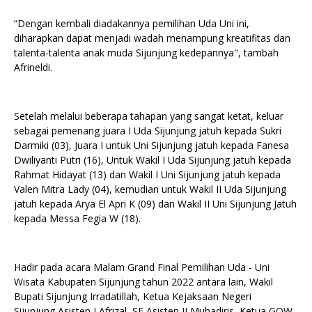
“Dengan kembali diadakannya pemilihan Uda Uni ini,
diharapkan dapat menjadi wadah menampung kreatifitas dan
talenta-talenta anak muda Sijunjung kedepannya", tambah
Afrineldi.
Setelah melalui beberapa tahapan yang sangat ketat, keluar
sebagai pemenang juara I Uda Sijunjung jatuh kepada Sukri
Darmiki (03), Juara I untuk Uni Sijunjung jatuh kepada Fanesa
Dwiliyanti Putri (16), Untuk Wakil I Uda Sijunjung jatuh kepada
Rahmat Hidayat (13) dan Wakil I Uni Sijunjung jatuh kepada
Valen Mitra Lady (04), kemudian untuk Wakil II Uda Sijunjung
jatuh kepada Arya El Apri K (09) dan Wakil II Uni Sijunjung Jatuh
kepada Messa Fegia W (18).
Hadir pada acara Malam Grand Final Pemilihan Uda - Uni
Wisata Kabupaten Sijunjung tahun 2022 antara lain, Wakil
Bupati Sijunjung Irradatillah, Ketua Kejaksaan Negeri
Sijunjung,Asisten I Afrizal, SE,Asisten II Muhadiris, Ketua GOW