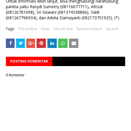
Untuk informasi lebih lanjut, bisa menghubungi narahubung
panitia yaitu Rasydi Sumetry (08116677711), Afrizal
(08126781098), Sri Siswani (081374338866), Yaldi
(081267796934), dan Adelia Damayanti (082173751925). (*)
Tags:
IPSI Sumbar
News
Pencak Silat
Sumatera Barat
Supardi
POSTING KOMENTAR
0 Komentar