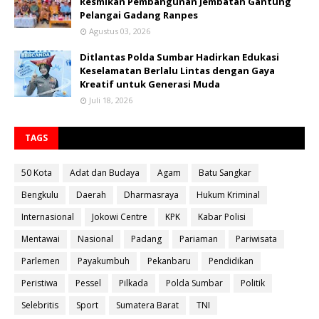
Resmikan Pembangunan Jembatan Gantung
Pelangai Gadang Ranpes
Agustus 03, 2026
Ditlantas Polda Sumbar Hadirkan Edukasi
Keselamatan Berlalu Lintas dengan Gaya
Kreatif untuk Generasi Muda
Juli 18, 2026
TAGS
50 Kota
Adat dan Budaya
Agam
Batu Sangkar
Bengkulu
Daerah
Dharmasraya
Hukum Kriminal
Internasional
Jokowi Centre
KPK
Kabar Polisi
Mentawai
Nasional
Padang
Pariaman
Pariwisata
Parlemen
Payakumbuh
Pekanbaru
Pendidikan
Peristiwa
Pessel
Pilkada
Polda Sumbar
Politik
Selebritis
Sport
Sumatera Barat
TNI