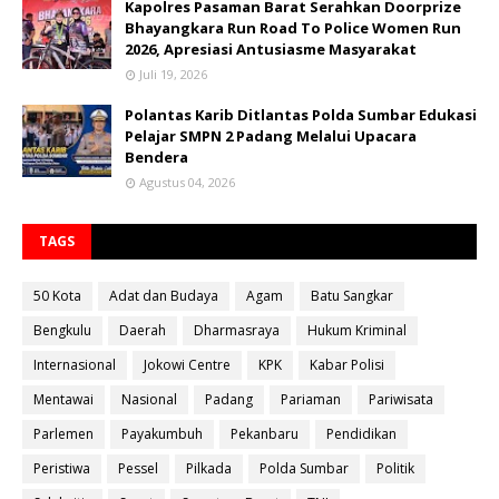
Kapolres Pasaman Barat Serahkan Doorprize
Bhayangkara Run Road To Police Women Run
2026, Apresiasi Antusiasme Masyarakat
Juli 19, 2026
Polantas Karib Ditlantas Polda Sumbar Edukasi
Pelajar SMPN 2 Padang Melalui Upacara
Bendera
Agustus 04, 2026
TAGS
50 Kota
Adat dan Budaya
Agam
Batu Sangkar
Bengkulu
Daerah
Dharmasraya
Hukum Kriminal
Internasional
Jokowi Centre
KPK
Kabar Polisi
Mentawai
Nasional
Padang
Pariaman
Pariwisata
Parlemen
Payakumbuh
Pekanbaru
Pendidikan
Peristiwa
Pessel
Pilkada
Polda Sumbar
Politik