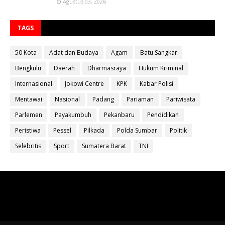
Agustus 03, 2026
TAGS
50 Kota
Adat dan Budaya
Agam
Batu Sangkar
Bengkulu
Daerah
Dharmasraya
Hukum Kriminal
Internasional
Jokowi Centre
KPK
Kabar Polisi
Mentawai
Nasional
Padang
Pariaman
Pariwisata
Parlemen
Payakumbuh
Pekanbaru
Pendidikan
Peristiwa
Pessel
Pilkada
Polda Sumbar
Politik
Selebritis
Sport
Sumatera Barat
TNI