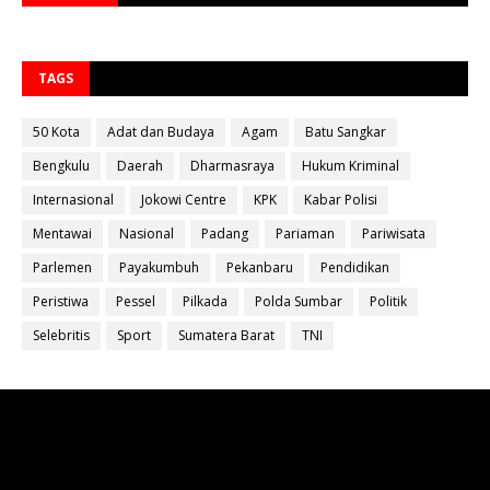
TAGS
50 Kota
Adat dan Budaya
Agam
Batu Sangkar
Bengkulu
Daerah
Dharmasraya
Hukum Kriminal
Internasional
Jokowi Centre
KPK
Kabar Polisi
Mentawai
Nasional
Padang
Pariaman
Pariwisata
Parlemen
Payakumbuh
Pekanbaru
Pendidikan
Peristiwa
Pessel
Pilkada
Polda Sumbar
Politik
Selebritis
Sport
Sumatera Barat
TNI