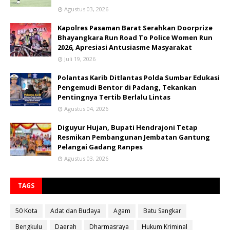
Agustus 03, 2026
Kapolres Pasaman Barat Serahkan Doorprize
Bhayangkara Run Road To Police Women Run
2026, Apresiasi Antusiasme Masyarakat
Juli 19, 2026
Polantas Karib Ditlantas Polda Sumbar Edukasi
Pengemudi Bentor di Padang, Tekankan
Pentingnya Tertib Berlalu Lintas
Agustus 04, 2026
Diguyur Hujan, Bupati Hendrajoni Tetap
Resmikan Pembangunan Jembatan Gantung
Pelangai Gadang Ranpes
Agustus 03, 2026
TAGS
50 Kota
Adat dan Budaya
Agam
Batu Sangkar
Bengkulu
Daerah
Dharmasraya
Hukum Kriminal