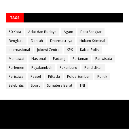
TAGS
50 Kota
Adat dan Budaya
Agam
Batu Sangkar
Bengkulu
Daerah
Dharmasraya
Hukum Kriminal
Internasional
Jokowi Centre
KPK
Kabar Polisi
Mentawai
Nasional
Padang
Pariaman
Pariwisata
Parlemen
Payakumbuh
Pekanbaru
Pendidikan
Peristiwa
Pessel
Pilkada
Polda Sumbar
Politik
Selebritis
Sport
Sumatera Barat
TNI