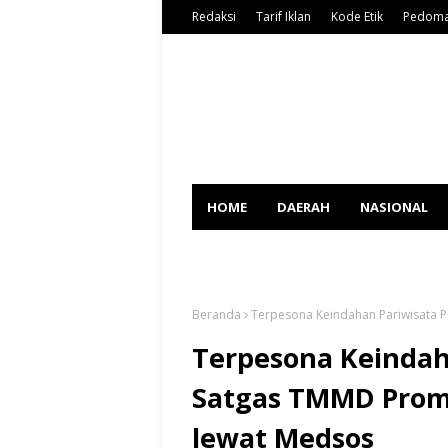
Redaksi
Tarif Iklan
Kode Etik
Pedoma
HOME
DAERAH
NASIONAL
SPORT
Beranda
Terpesona Keindahan Pariwisata 
Terpesona Keindaha
Satgas TMMD Promo
lewat Medsos