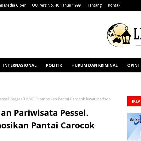
n Media Ciber
UU Pers No. 40 Tahun 1999
Tentang
Kontak
INTERNASIONAL
POLITIK
HUKUM DAN KRIMINAL
OPINI
Pessel. Satgas TMMD Promosikan Pantai Carocok lewat Medsos
IKL
n Pariwisata Pessel.
sikan Pantai Carocok