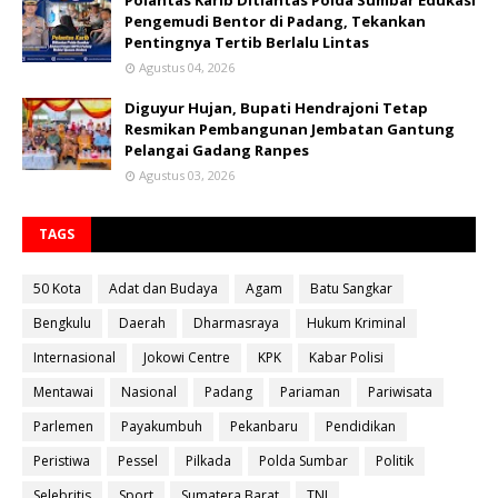
Pengemudi Bentor di Padang, Tekankan
Pentingnya Tertib Berlalu Lintas
Agustus 04, 2026
Diguyur Hujan, Bupati Hendrajoni Tetap
Resmikan Pembangunan Jembatan Gantung
Pelangai Gadang Ranpes
Agustus 03, 2026
TAGS
50 Kota
Adat dan Budaya
Agam
Batu Sangkar
Bengkulu
Daerah
Dharmasraya
Hukum Kriminal
Internasional
Jokowi Centre
KPK
Kabar Polisi
Mentawai
Nasional
Padang
Pariaman
Pariwisata
Parlemen
Payakumbuh
Pekanbaru
Pendidikan
Peristiwa
Pessel
Pilkada
Polda Sumbar
Politik
Selebritis
Sport
Sumatera Barat
TNI