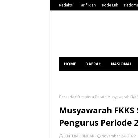
Redaksi
Tarif Iklan
Kode Etik
Pedoma
HOME
DAERAH
NASIONAL
SPORT
Beranda
Sumatera Barat
Musyawarah FKKS 
Musyawarah FKKS S
Pengurus Periode 2
LENTERA SUMBAR
November 24, 2022