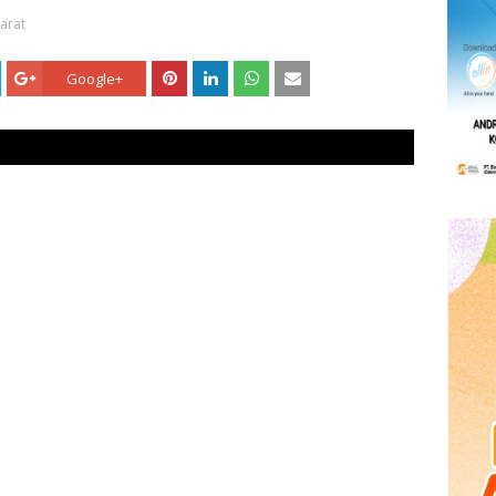
arat
Google+