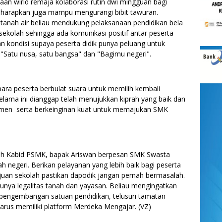
aan wirid remaja kolaborasi rutin dwi mingguan bagi
 diharapkan juga mampu mengurangi bibit tawuran.
tanah air beliau mendukung pelaksanaan pendidikan bela
 sekolah sehingga ada komunikasi positif antar peserta
an kondisi supaya peserta didik punya peluang untuk
"Satu nusa, satu bangsa" dan "Bagimu negeri".
ra peserta berbulat suara untuk memilih kembali
lama ini dianggap telah menujukkan kiprah yang baik dan
emen serta berkeinginan kuat untuk memajukan SMK
leh Kabid PSMK, bapak Ariswan berpesan SMK Swasta
ah negeri. Berikan pelayanan yang lebih baik bagi peserta
uan sekolah pastikan dapodik jangan pernah bermasalah.
unya legalitas tanah dan yayasan. Beliau mengingatkan
k pengembangan satuan pendidikan, telusuri tamatan
 harus memiliki platform Merdeka Mengajar. (VZ)