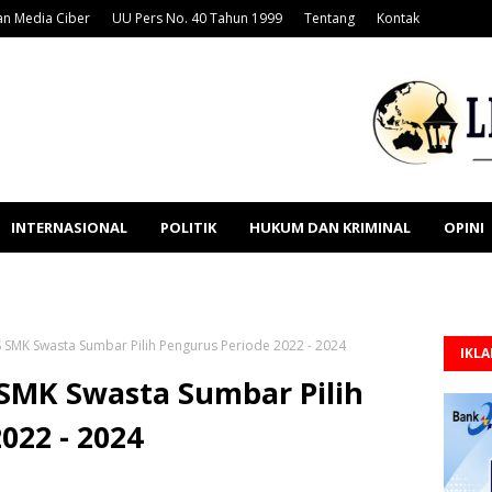
n Media Ciber
UU Pers No. 40 Tahun 1999
Tentang
Kontak
INTERNASIONAL
POLITIK
HUKUM DAN KRIMINAL
OPINI
SMK Swasta Sumbar Pilih Pengurus Periode 2022 - 2024
IKL
MK Swasta Sumbar Pilih
022 - 2024