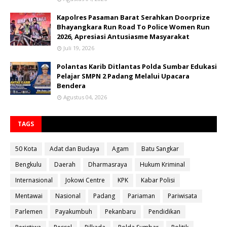
Kapolres Pasaman Barat Serahkan Doorprize
Bhayangkara Run Road To Police Women Run
2026, Apresiasi Antusiasme Masyarakat
Juli 19, 2026
Polantas Karib Ditlantas Polda Sumbar Edukasi
Pelajar SMPN 2 Padang Melalui Upacara
Bendera
Agustus 04, 2026
TAGS
50 Kota
Adat dan Budaya
Agam
Batu Sangkar
Bengkulu
Daerah
Dharmasraya
Hukum Kriminal
Internasional
Jokowi Centre
KPK
Kabar Polisi
Mentawai
Nasional
Padang
Pariaman
Pariwisata
Parlemen
Payakumbuh
Pekanbaru
Pendidikan