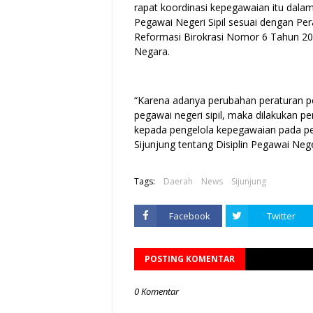
rapat koordinasi kepegawaian itu dal
Pegawai Negeri Sipil sesuai dengan Pe
Reformasi Birokrasi Nomor 6 Tahun 202
Negara.
“Karena adanya perubahan peraturan p
pegawai negeri sipil, maka dilakukan 
kepada pengelola kepegawaian pada pe
Sijunjung tentang Disiplin Pegawai Neger
Tags:
Daerah
News
Sijunjung
Facebook
Twitter
POSTING KOMENTAR
0 Komentar