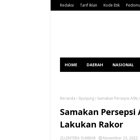
Redaksi
Tarif Iklan
Kode Etik
Pedoma
HOME
DAERAH
NASIONAL
SPORT
Beranda
Sijunjung
Samakan Persepsi ASN, 
Samakan Persepsi 
Lakukan Rakor
LENTERA SUMBAR
November 23, 2022