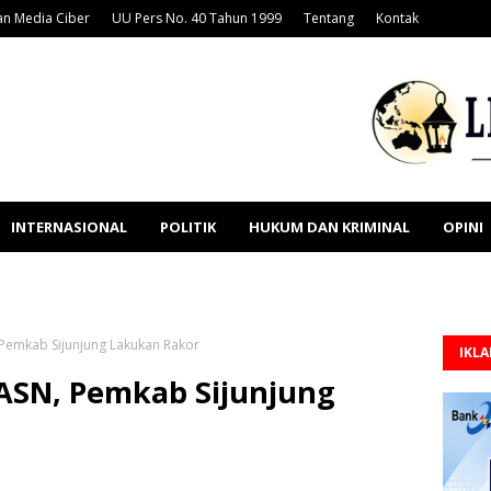
n Media Ciber
UU Pers No. 40 Tahun 1999
Tentang
Kontak
INTERNASIONAL
POLITIK
HUKUM DAN KRIMINAL
OPINI
Pemkab Sijunjung Lakukan Rakor
IKL
ASN, Pemkab Sijunjung