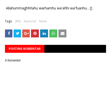
Allahummaghfirlahu warhamhu wa'afihi wa'fuanhu... []
Tags:
JMSI
Nasional
News
POSTING KOMENTAR
0 Komentar