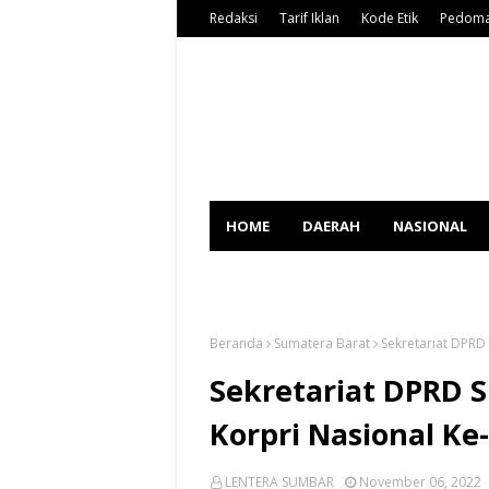
Redaksi
Tarif Iklan
Kode Etik
Pedoma
HOME
DAERAH
NASIONAL
SPORT
Beranda
Sumatera Barat
Sekretariat DPRD
Sekretariat DPRD 
Korpri Nasional Ke
LENTERA SUMBAR
November 06, 2022