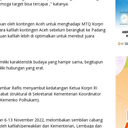
oga target bisa tercapai ," katanya.
ukan oleh kontingen Aceh untuk menghadapi MTQ Korpri
ara kafilah kontingen Aceh sebelum berangkat ke Padang
n kafilah lebih di optimalkan untuk merebut juara
liki karakteristik budaya yang hampir sama, begitupun
liki hubungan yang erat.
umbar Raflis menyambut kedatangan Ketua Korpri RI
jabat struktural di Sekretariat Kementerian Koordinator
 (Kemenko Polhukam).
akan 6-13 November 2022, melombakan sembilan cabang
oleh kafilah/perwakilan dari Kementerian, Lembaga dan