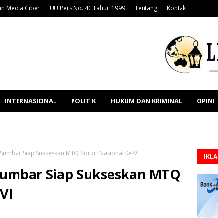
n Media Ciber
UU Pers No. 40 Tahun 1999
Tentang
Kontak
INTERNASIONAL
POLITIK
HUKUM DAN KRIMINAL
OPINI
 Sumbar Siap Sukseskan MTQ Korpri Nasional Ke-VI
IKL
Sumbar Siap Sukseskan MTQ
-VI