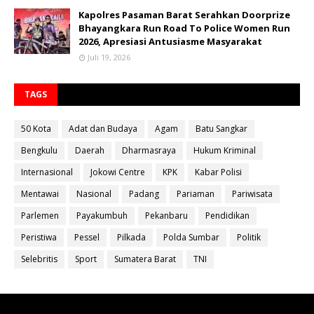
Kapolres Pasaman Barat Serahkan Doorprize
Bhayangkara Run Road To Police Women Run
2026, Apresiasi Antusiasme Masyarakat
Juli 19, 2026
TAGS
50 Kota
Adat dan Budaya
Agam
Batu Sangkar
Bengkulu
Daerah
Dharmasraya
Hukum Kriminal
Internasional
Jokowi Centre
KPK
Kabar Polisi
Mentawai
Nasional
Padang
Pariaman
Pariwisata
Parlemen
Payakumbuh
Pekanbaru
Pendidikan
Peristiwa
Pessel
Pilkada
Polda Sumbar
Politik
Selebritis
Sport
Sumatera Barat
TNI