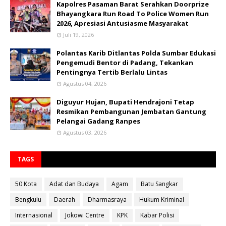
Kapolres Pasaman Barat Serahkan Doorprize
Bhayangkara Run Road To Police Women Run
2026, Apresiasi Antusiasme Masyarakat
Juli 19, 2026
Polantas Karib Ditlantas Polda Sumbar Edukasi
Pengemudi Bentor di Padang, Tekankan
Pentingnya Tertib Berlalu Lintas
Agustus 04, 2026
Diguyur Hujan, Bupati Hendrajoni Tetap
Resmikan Pembangunan Jembatan Gantung
Pelangai Gadang Ranpes
Agustus 03, 2026
TAGS
50 Kota
Adat dan Budaya
Agam
Batu Sangkar
Bengkulu
Daerah
Dharmasraya
Hukum Kriminal
Internasional
Jokowi Centre
KPK
Kabar Polisi