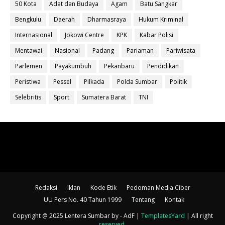
50 Kota
Adat dan Budaya
Agam
Batu Sangkar
Bengkulu
Daerah
Dharmasraya
Hukum Kriminal
Internasional
Jokowi Centre
KPK
Kabar Polisi
Mentawai
Nasional
Padang
Pariaman
Pariwisata
Parlemen
Payakumbuh
Pekanbaru
Pendidikan
Peristiwa
Pessel
Pilkada
Polda Sumbar
Politik
Selebritis
Sport
Sumatera Barat
TNI
Redaksi
Iklan
Kode Etik
Pedoman Media Ciber
UU Pers No. 40 Tahun 1999
Tentang
Kontak
Copyright @ 2025 Lentera Sumbar
by - AdF |
TemplatesYard
| All right
reserved
.