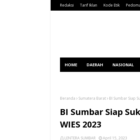
Redaksi
Tarif Iklan
Kode Etik
Pedoma
HOME
DAERAH
NASIONAL
SPORT
Beranda
Sumatera Barat
BI Sumbar Siap S
BI Sumbar Siap Suk
WIES 2023
LENTERA SUMBAR
April 15, 2023