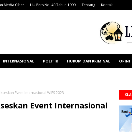
n Media Ciber
UU Pers No. 40 Tahun 1999
Tentang
Kontak
INTERNASIONAL
POLITIK
HUKUM DAN KRIMINAL
OPINI
ukseskan Event Internasional WIES 2023
IKL
seskan Event Internasional