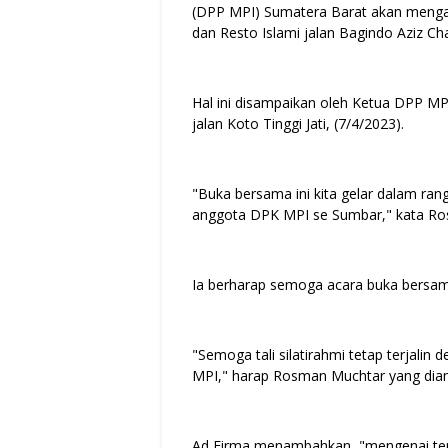
(DPP MPI) Sumatera Barat akan menga
dan Resto Islami jalan Bagindo Aziz Ch
Hal ini disampaikan oleh Ketua DPP M
jalan Koto Tinggi Jati, (7/4/2023).
"Buka bersama ini kita gelar dalam ran
anggota DPK MPI se Sumbar," kata Ro
Ia berharap semoga acara buka bersama
"Semoga tali silatirahmi tetap terjal
MPI," harap Rosman Muchtar yang diam
Ad Firma menambahkan, "mengenai temp