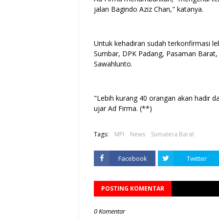
jalan Bagindo Aziz Chan," katanya.
Untuk kehadiran sudah terkonfirmasi le
Sumbar, DPK Padang, Pasaman Barat, P
Sawahlunto.
"Lebih kurang 40 orangan akan hadir d
ujar Ad Firma. (**)
Tags:
MPI
News
Sumatera Barat
Facebook
Twitter
POSTING KOMENTAR
0 Komentar