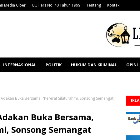
n Media Ciber
UU Pers No. 40 Tahun 1999
Tentang
Kontak
INTERNASIONAL
POLITIK
HUKUM DAN KRIMINAL
OPINI
Adakan Buka Bersama, "Pererat Silaturahmi, Sonsong Semangat
IKL
Adakan Buka Bersama,
hmi, Sonsong Semangat