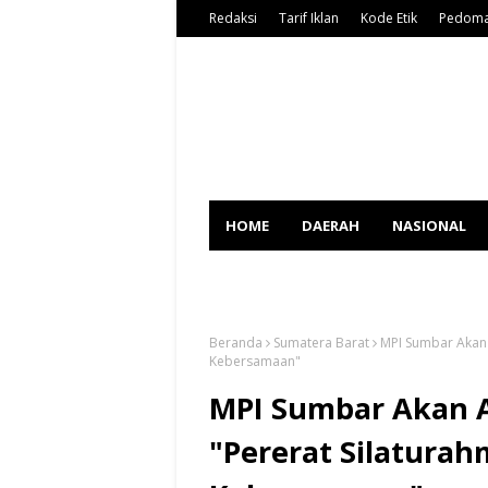
Redaksi
Tarif Iklan
Kode Etik
Pedoma
HOME
DAERAH
NASIONAL
SPORT
Beranda
Sumatera Barat
MPI Sumbar Akan 
Kebersamaan"
MPI Sumbar Akan 
"Pererat Silatura