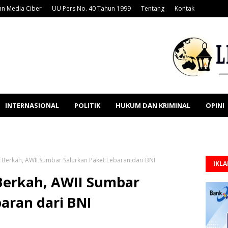
n Media Ciber
UU Pers No. 40 Tahun 1999
Tentang
Kontak
INTERNASIONAL
POLITIK
HUKUM DAN KRIMINAL
OPINI
erkah, AWII Sumbar Salurkan Paket Lebaran dari BNI
IKL
erkah, AWII Sumbar
aran dari BNI