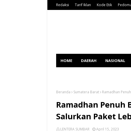
Redaksi
Tarif Iklan
Kode Etik
Pedoma
HOME
DAERAH
NASIONAL
SPORT
Beranda
Sumatera Barat
Ramadhan Penuh B
Ramadhan Penuh B
Salurkan Paket Leb
LENTERA SUMBAR
April 15, 2023