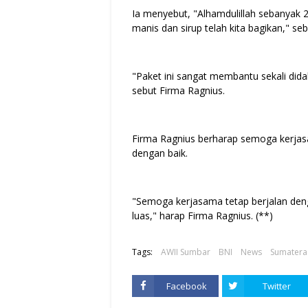
Ia menyebut, "Alhamdulillah sebanyak 25
manis dan sirup telah kita bagikan," se
"Paket ini sangat membantu sekali dida
sebut Firma Ragnius.
Firma Ragnius berharap semoga kerjas
dengan baik.
"Semoga kerjasama tetap berjalan den
luas," harap Firma Ragnius. (**)
Tags:
AWII Sumbar
BNI
News
Sumatera
Facebook
Twitter