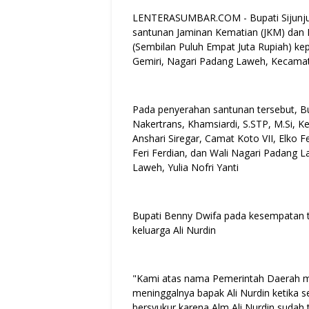
LENTERASUMBAR.COM - Bupati Sijunjun
santunan Jaminan Kematian (JKM) dan B
(Sembilan Puluh Empat Juta Rupiah) ke
Gemiri, Nagari Padang Laweh, Kecamata
Pada penyerahan santunan tersebut, Bu
Nakertrans, Khamsiardi, S.STP, M.Si, 
Anshari Siregar, Camat Koto VII, Elko 
Feri Ferdian, dan Wali Nagari Padang 
Laweh, Yulia Nofri Yanti
Bupati Benny Dwifa pada kesempatan 
keluarga Ali Nurdin
"Kami atas nama Pemerintah Daerah m
meninggalnya bapak Ali Nurdin ketika 
bersyukur karena Alm Ali Nurdin sudah