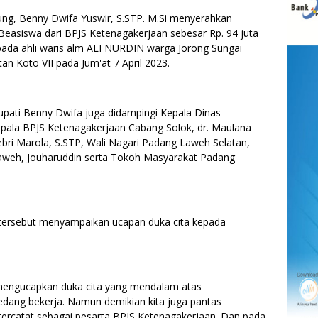
g, Benny Dwifa Yuswir, S.STP. M.Si menyerahkan
easiswa dari BPJS Ketenagakerjaan sebesar Rp. 94 juta
pada ahli waris alm ALI NURDIN warga Jorong Sungai
n Koto VII pada Jum'at 7 April 2023.
pati Benny Dwifa juga didampingi Kepala Dinas
Kepala BPJS Ketenagakerjaan Cabang Solok, dr. Maulana
Febri Marola, S.STP, Wali Nagari Padang Laweh Selatan,
Laweh, Jouharuddin serta Tokoh Masyarakat Padang
tersebut menyampaikan ucapan duka cita kepada
engucapkan duka cita yang mendalam atas
sedang bekerja. Namun demikian kita juga pantas
 tercatat sebagai pesarta BPJS Ketenagakerjaan. Dan pada