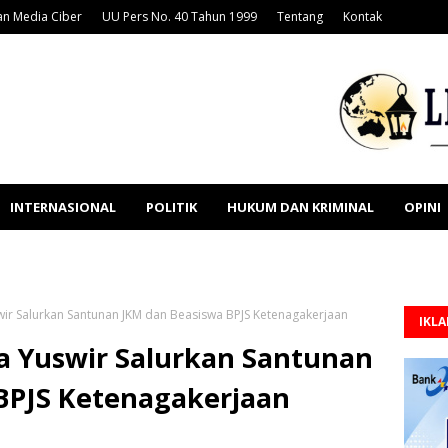
n Media Ciber
UU Pers No. 40 Tahun 1999
Tentang
Kontak
INTERNASIONAL
POLITIK
HUKUM DAN KRIMINAL
OPINI
wir Salurkan Santunan JKM dan Beasiswa BPJS Ketenagakerjaan
IKL
a Yuswir Salurkan Santunan
BPJS Ketenagakerjaan