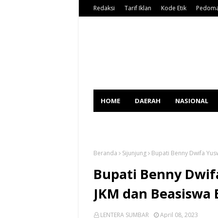
Redaksi
Tarif Iklan
Kode Etik
Pedoma
HOME
DAERAH
NASIONAL
SPORT
Beranda
Sijunjung
Bupati Benny Dwifa Yus
Bupati Benny Dwif
JKM dan Beasiswa 
LENTERA SUMBAR
April 08, 2023