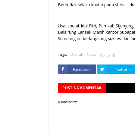
Bertindak selaku khatib pada sholat Idu
Usai sholat Idul Fitri, Pemkab Sijun
Balairung Lansek Manih kantor bupapati
Sijunjung itu berlangsung sukses dan lan
Tags:
Daerah
News
Sijunjung
Facebook
Twitter
POSTING KOMENTAR
0 Komentar