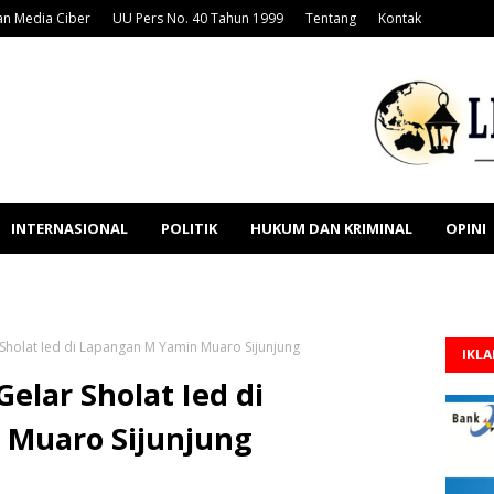
n Media Ciber
UU Pers No. 40 Tahun 1999
Tentang
Kontak
INTERNASIONAL
POLITIK
HUKUM DAN KRIMINAL
OPINI
Sholat Ied di Lapangan M Yamin Muaro Sijunjung
IKL
elar Sholat Ied di
 Muaro Sijunjung