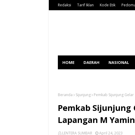
Redaksi
Tarif Iklan
Kode Etik
Pedoma
HOME
DAERAH
NASIONAL
SPORT
Beranda
Sijunjung
Pemkab Sijunjung Gelar 
Pemkab Sijunjung G
Lapangan M Yamin
LENTERA SUMBAR
April 24, 2023