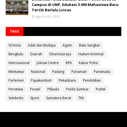
Campus di UNP, Edukasi 3.000 Mahasiswa Baru
Tertib Berlalu Lintas
Agustus 06, 2026
TAGS
50 Kota
Adat dan Budaya
Agam
Batu Sangkar
Bengkulu
Daerah
Dharmasraya
Hukum Kriminal
Internasional
Jokowi Centre
KPK
Kabar Polisi
Mentawai
Nasional
Padang
Pariaman
Pariwisata
Parlemen
Payakumbuh
Pekanbaru
Pendidikan
Peristiwa
Pessel
Pilkada
Polda Sumbar
Politik
Selebritis
Sport
Sumatera Barat
TNI