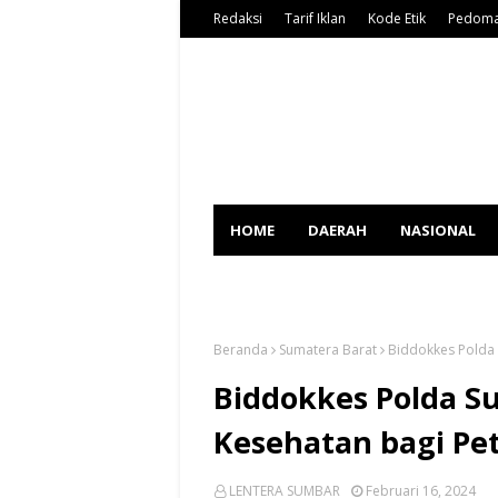
Redaksi
Tarif Iklan
Kode Etik
Pedoma
HOME
DAERAH
NASIONAL
SPORT
Beranda
Sumatera Barat
Biddokkes Polda
Biddokkes Polda S
Kesehatan bagi Pe
LENTERA SUMBAR
Februari 16, 2024