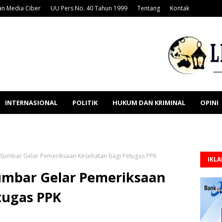
n Media Ciber
UU Pers No. 40 Tahun 1999
Tentang
Kontak
INTERNASIONAL
POLITIK
HUKUM DAN KRIMINAL
OPINI
 Sumbar Gelar Pemeriksaan Kesehatan bagi Petugas PPK
IKL
umbar Gelar Pemeriksaan
tugas PPK