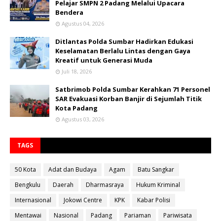
Pelajar SMPN 2 Padang Melalui Upacara
Bendera
Agustus 04, 2026
Ditlantas Polda Sumbar Hadirkan Edukasi
Keselamatan Berlalu Lintas dengan Gaya
Kreatif untuk Generasi Muda
Juli 18, 2026
Satbrimob Polda Sumbar Kerahkan 71 Personel
SAR Evakuasi Korban Banjir di Sejumlah Titik
Kota Padang
Agustus 03, 2026
TAGS
50 Kota
Adat dan Budaya
Agam
Batu Sangkar
Bengkulu
Daerah
Dharmasraya
Hukum Kriminal
Internasional
Jokowi Centre
KPK
Kabar Polisi
Mentawai
Nasional
Padang
Pariaman
Pariwisata