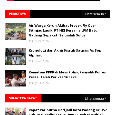
PERISTIWA
Lihat semua
Air Warga Keruh Akibat Proyek Fly Over
Sitinjau Lauik, PT HKI Bersama LPM Batu
Gadang Sepakati Sejumlah Solusi
July 29, 2026
Kronologi dan Akhir Kisruh Satpam Vs Sopir
Alphard
July 26, 2026
Kematian PPPK di Mess Polisi, Penyidik Polres
Pessel Telah Periksa 16 Saksi
July 24, 2026
SUMATERA BARAT
Lihat semua
Rapat Paripurna Hari Jadi Kota Padang Ke-357
Tahun Dihadiri Ketua DPRD Sumbar Muhidi