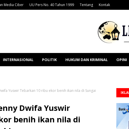
n Media Ciber
UU Pers No. 40 Tahun 1999
Tentang
Kontak
INTERNASIONAL
POLITIK
HUKUM DAN KRIMINAL
OPINI
wifa Yuswir Tebarkan 10 ribu ekor benih ikan nila di Sungai
IKL
Benny Dwifa Yuswir
or benih ikan nila di