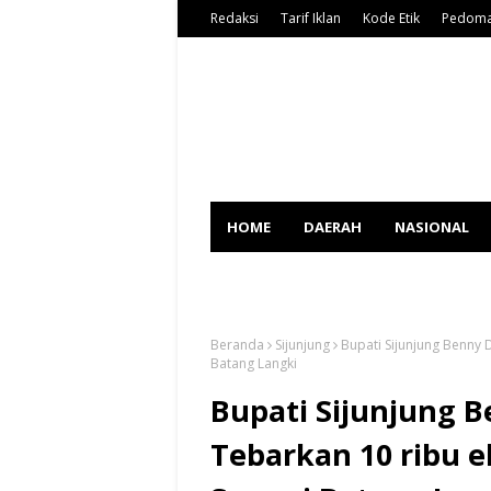
Redaksi
Tarif Iklan
Kode Etik
Pedoma
HOME
DAERAH
NASIONAL
SPORT
Beranda
Sijunjung
Bupati Sijunjung Benny D
Batang Langki
Bupati Sijunjung 
Tebarkan 10 ribu ek