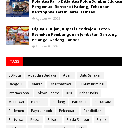
Polantas Karib Ditlantas Polda Sumbar Edukasi
Pengemudi Bentor di Padang, Tekankan
Pentingnya Tertib Berlalu Lintas
Agustus 04, 2026
Diguyur Hujan, Bupati Hendrajoni Tetap
Resmikan Pembangunan Jembatan Gantung
Pelangai Gadang Ranpes
Agustus 03, 2026
TAGS
50 Kota
Adat dan Budaya
Agam
Batu Sangkar
Bengkulu
Daerah
Dharmasraya
Hukum Kriminal
Internasional
Jokowi Centre
KPK
Kabar Polisi
Mentawai
Nasional
Padang
Pariaman
Pariwisata
Parlemen
Payakumbuh
Pekanbaru
Pendidikan
Peristiwa
Pessel
Pilkada
Polda Sumbar
Politik