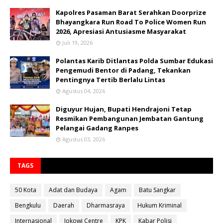
Kapolres Pasaman Barat Serahkan Doorprize
Bhayangkara Run Road To Police Women Run
2026, Apresiasi Antusiasme Masyarakat
Juli 19, 2026
Polantas Karib Ditlantas Polda Sumbar Edukasi
Pengemudi Bentor di Padang, Tekankan
Pentingnya Tertib Berlalu Lintas
Agustus 04, 2026
Diguyur Hujan, Bupati Hendrajoni Tetap
Resmikan Pembangunan Jembatan Gantung
Pelangai Gadang Ranpes
Agustus 03, 2026
TAGS
50 Kota
Adat dan Budaya
Agam
Batu Sangkar
Bengkulu
Daerah
Dharmasraya
Hukum Kriminal
Internasional
Jokowi Centre
KPK
Kabar Polisi