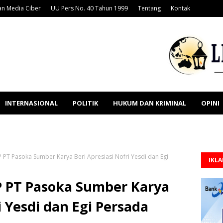
n Media Ciber
UU Pers No. 40 Tahun 1999
Tentang
Kontak
INTERNASIONAL
POLITIK
HUKUM DAN KRIMINAL
OPINI
JP PT Pasoka Sumber Karya Beri Apresiasi Nofri Yesdi dan Egi
IKL
P PT Pasoka Sumber Karya
i Yesdi dan Egi Persada