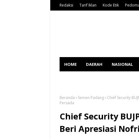
Redaksi
Tarif Iklan
Kode Etik
Pedoma
HOME
DAERAH
NASIONAL
SPORT
Beranda
Semen Padang
Chief Security BU
Persada
Chief Security BUJ
Beri Apresiasi Nofr