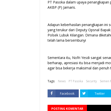
PT Pasoka dalam upaya penangkapan pel
AKBP (P) Jamaris.
Adapun keberhasilan penangkapan ini s
yang terukur dari Deputy Opsnal Bapak 
Polsek Lubuk Kilangan. Dimana diketah
telah lama bersembunyi
Sementara itu, Nofri Yesdi sangat sena
berharap, apresiasi itu bisa menjadi mot
agar bisa bekerja maksimal dan penuh 
Tags:
News
PT Pasoka
Security
Semen 
Facebook
Twitter
POSTING KOMENTAR