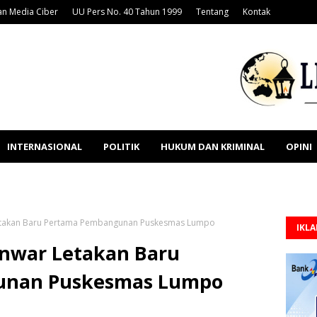
n Media Ciber
UU Pers No. 40 Tahun 1999
Tentang
Kontak
INTERNASIONAL
POLITIK
HUKUM DAN KRIMINAL
OPINI
etakan Baru Pertama Pembangunan Puskesmas Lumpo
IKL
nwar Letakan Baru
unan Puskesmas Lumpo