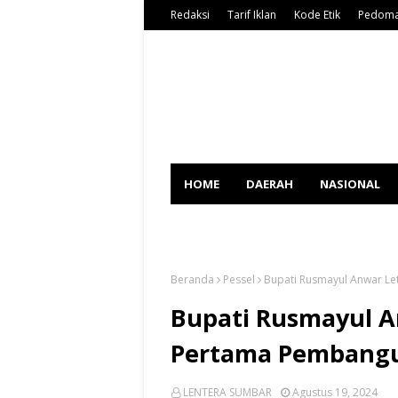
Redaksi
Tarif Iklan
Kode Etik
Pedoma
HOME
DAERAH
NASIONAL
SPORT
Beranda
Pessel
Bupati Rusmayul Anwar L
Bupati Rusmayul A
Pertama Pembang
LENTERA SUMBAR
Agustus 19, 2024