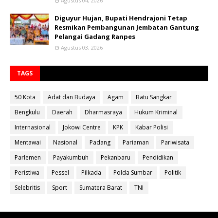
Agustus 04, 2026
Diguyur Hujan, Bupati Hendrajoni Tetap
Resmikan Pembangunan Jembatan Gantung
Pelangai Gadang Ranpes
Agustus 03, 2026
TAGS
50 Kota
Adat dan Budaya
Agam
Batu Sangkar
Bengkulu
Daerah
Dharmasraya
Hukum Kriminal
Internasional
Jokowi Centre
KPK
Kabar Polisi
Mentawai
Nasional
Padang
Pariaman
Pariwisata
Parlemen
Payakumbuh
Pekanbaru
Pendidikan
Peristiwa
Pessel
Pilkada
Polda Sumbar
Politik
Selebritis
Sport
Sumatera Barat
TNI