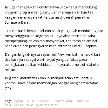
Ia juga menegaskan komitmennya untuk terus mendukung
program-program yang bertujuan meningkatkan kualitas
keagamaan masyarakat, terutama di daerah pemilihan
Sumatera Barat II.
"Terima kasih kepada seluruh pihak yang telah mendukung dan
menyelenggarakan kegiatan ini. Saya akan terus berusaha
memperjuangkan aspirasi masyarakat, terutama dalam hal
pendidikan dan peningkatan kesejahteraan umat,” ucapnya.
Dengan langkah nyata seperti ini, Nevi kembali membuktikan
dedikasinya sebagai wakil rakyat yang berfokus pada
peningkatan kualitas kehidupan masyarakat melalui nilai-nilai
religius.
Kegiatan khataman Quran ini menjadi salah satu bentuk
kontribusinya dalam membangun bangsa yang bermartabat.
(**)
Tags:
Agam
DPR RI
Fraksi PKS
Khatam Quran
Komisi XII
Nevi Zuairina
News
Sumatera Barat