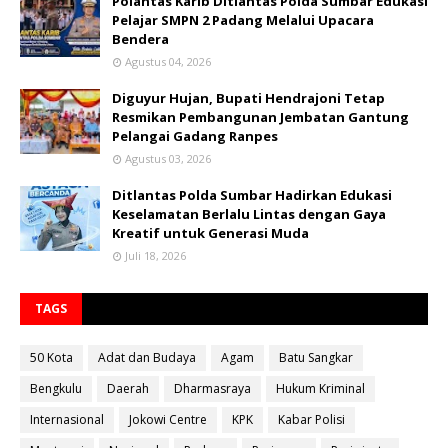
Polantas Karib Ditlantas Polda Sumbar Edukasi
Pelajar SMPN 2 Padang Melalui Upacara
Bendera
Agustus 04, 2026
Diguyur Hujan, Bupati Hendrajoni Tetap
Resmikan Pembangunan Jembatan Gantung
Pelangai Gadang Ranpes
Agustus 03, 2026
Ditlantas Polda Sumbar Hadirkan Edukasi
Keselamatan Berlalu Lintas dengan Gaya
Kreatif untuk Generasi Muda
Juli 18, 2026
TAGS
50 Kota
Adat dan Budaya
Agam
Batu Sangkar
Bengkulu
Daerah
Dharmasraya
Hukum Kriminal
Internasional
Jokowi Centre
KPK
Kabar Polisi