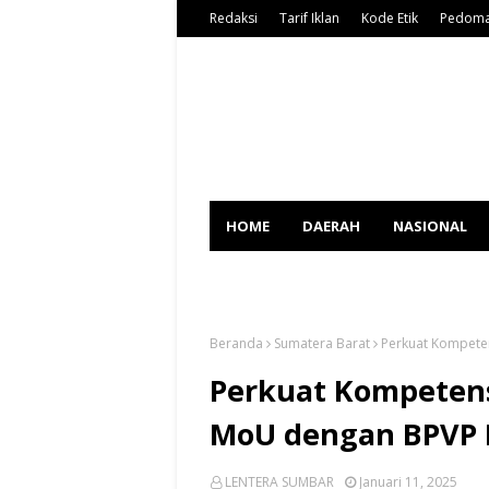
Redaksi
Tarif Iklan
Kode Etik
Pedoma
HOME
DAERAH
NASIONAL
SPORT
Beranda
Sumatera Barat
Perkuat Kompete
Perkuat Kompeten
MoU dengan BPVP 
LENTERA SUMBAR
Januari 11, 2025