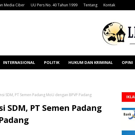
n Media Ciber
UU Pers No. 40 Tahun 1999
Tentang
Kontak
INTERNASIONAL
POLITIK
HUKUM DAN KRIMINAL
OPINI
nsi SDM, PT Semen Padang MoU dengan BPVP Padang
IKL
si SDM, PT Semen Padang
Padang