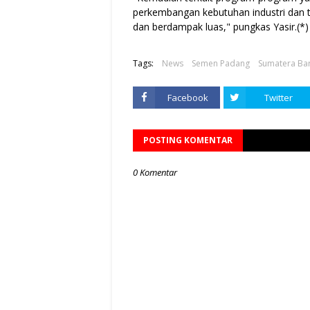
perkembangan kebutuhan industri dan tr
dan berdampak luas," pungkas Yasir.(*)
Tags:
News
Semen Padang
Sumatera Ba
Facebook
Twitter
POSTING KOMENTAR
0 Komentar