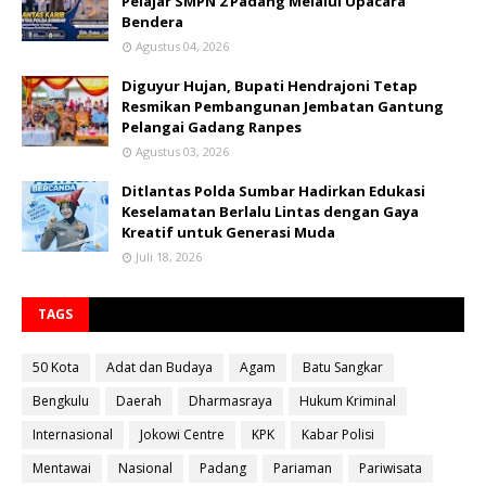
Pelajar SMPN 2 Padang Melalui Upacara
Bendera
Agustus 04, 2026
Diguyur Hujan, Bupati Hendrajoni Tetap
Resmikan Pembangunan Jembatan Gantung
Pelangai Gadang Ranpes
Agustus 03, 2026
Ditlantas Polda Sumbar Hadirkan Edukasi
Keselamatan Berlalu Lintas dengan Gaya
Kreatif untuk Generasi Muda
Juli 18, 2026
TAGS
50 Kota
Adat dan Budaya
Agam
Batu Sangkar
Bengkulu
Daerah
Dharmasraya
Hukum Kriminal
Internasional
Jokowi Centre
KPK
Kabar Polisi
Mentawai
Nasional
Padang
Pariaman
Pariwisata