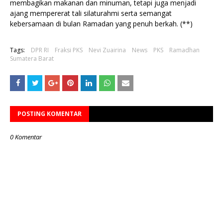
membagikan makanan dan minuman, tetapi juga menjadi
ajang mempererat tali silaturahmi serta semangat
kebersamaan di bulan Ramadan yang penuh berkah. (**)
Tags:
DPR RI
Fraksi PKS
Nevi Zuairina
News
PKS
Ramadhan
Sumatera Barat
POSTING KOMENTAR
0 Komentar