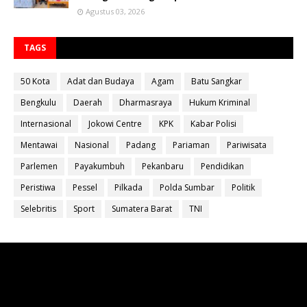
Agustus 03, 2026
TAGS
50 Kota
Adat dan Budaya
Agam
Batu Sangkar
Bengkulu
Daerah
Dharmasraya
Hukum Kriminal
Internasional
Jokowi Centre
KPK
Kabar Polisi
Mentawai
Nasional
Padang
Pariaman
Pariwisata
Parlemen
Payakumbuh
Pekanbaru
Pendidikan
Peristiwa
Pessel
Pilkada
Polda Sumbar
Politik
Selebritis
Sport
Sumatera Barat
TNI