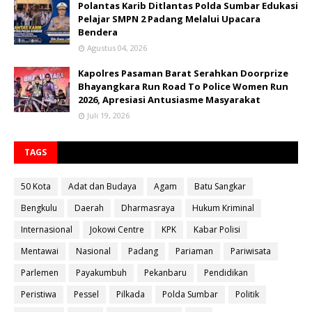
Polantas Karib Ditlantas Polda Sumbar Edukasi
Pelajar SMPN 2 Padang Melalui Upacara
Bendera
Agustus 04, 2026
Kapolres Pasaman Barat Serahkan Doorprize
Bhayangkara Run Road To Police Women Run
2026, Apresiasi Antusiasme Masyarakat
Juli 19, 2026
TAGS
50 Kota
Adat dan Budaya
Agam
Batu Sangkar
Bengkulu
Daerah
Dharmasraya
Hukum Kriminal
Internasional
Jokowi Centre
KPK
Kabar Polisi
Mentawai
Nasional
Padang
Pariaman
Pariwisata
Parlemen
Payakumbuh
Pekanbaru
Pendidikan
Peristiwa
Pessel
Pilkada
Polda Sumbar
Politik