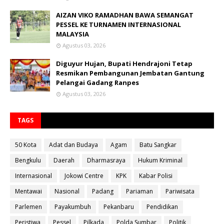
AIZAN VIKO RAMADHAN BAWA SEMANGAT
PESSEL KE TURNAMEN INTERNASIONAL
MALAYSIA
Agustus 03, 2026
Diguyur Hujan, Bupati Hendrajoni Tetap
Resmikan Pembangunan Jembatan Gantung
Pelangai Gadang Ranpes
Agustus 03, 2026
TAGS
50 Kota
Adat dan Budaya
Agam
Batu Sangkar
Bengkulu
Daerah
Dharmasraya
Hukum Kriminal
Internasional
Jokowi Centre
KPK
Kabar Polisi
Mentawai
Nasional
Padang
Pariaman
Pariwisata
Parlemen
Payakumbuh
Pekanbaru
Pendidikan
Peristiwa
Pessel
Pilkada
Polda Sumbar
Politik