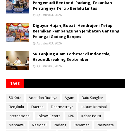
Pengemudi Bentor di Padang, Tekankan
Pentingnya Tertib Berlalu Lintas
Agustus 04, 2026
Diguyur Hujan, Bupati Hendrajoni Tetap
Resmikan Pembangunan Jembatan Gantung
Pelangai Gadang Ranpes
Agustus 03, 2026
SR Tanjung Alam Terbesar di Indonesia,
Groundbreaking September
Agustus 06, 2026
TAGS
50 Kota
Adat dan Budaya
Agam
Batu Sangkar
Bengkulu
Daerah
Dharmasraya
Hukum Kriminal
Internasional
Jokowi Centre
KPK
Kabar Polisi
Mentawai
Nasional
Padang
Pariaman
Pariwisata