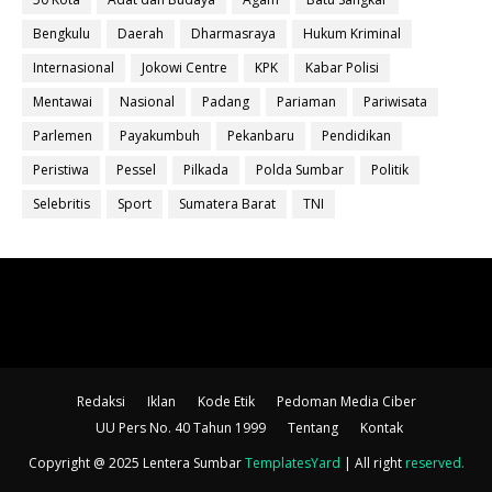
Bengkulu
Daerah
Dharmasraya
Hukum Kriminal
Internasional
Jokowi Centre
KPK
Kabar Polisi
Mentawai
Nasional
Padang
Pariaman
Pariwisata
Parlemen
Payakumbuh
Pekanbaru
Pendidikan
Peristiwa
Pessel
Pilkada
Polda Sumbar
Politik
Selebritis
Sport
Sumatera Barat
TNI
Redaksi
Iklan
Kode Etik
Pedoman Media Ciber
UU Pers No. 40 Tahun 1999
Tentang
Kontak
Copyright @ 2025 Lentera Sumbar
TemplatesYard
| All right
reserved
.