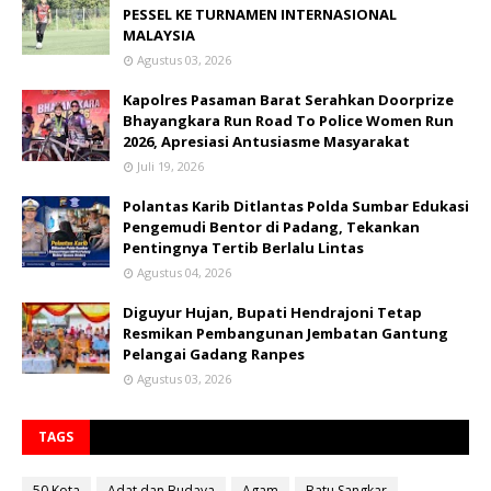
PESSEL KE TURNAMEN INTERNASIONAL
MALAYSIA
Agustus 03, 2026
Kapolres Pasaman Barat Serahkan Doorprize
Bhayangkara Run Road To Police Women Run
2026, Apresiasi Antusiasme Masyarakat
Juli 19, 2026
Polantas Karib Ditlantas Polda Sumbar Edukasi
Pengemudi Bentor di Padang, Tekankan
Pentingnya Tertib Berlalu Lintas
Agustus 04, 2026
Diguyur Hujan, Bupati Hendrajoni Tetap
Resmikan Pembangunan Jembatan Gantung
Pelangai Gadang Ranpes
Agustus 03, 2026
TAGS
50 Kota
Adat dan Budaya
Agam
Batu Sangkar