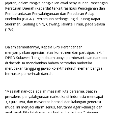
jajaran, dalam rangka pengkajian awal penyusunan Rancangan
Peraturan Daerah (Raperda) terkait fasilitasi Pencegahan dan
Pemberantasan Penyalahgunaan dan Peredaran Gelap
Narkotika (P4GN). Pertemuan berlangsung di Ruang Rapat
Sudirman, Gedung BNN, Cawang, Jakarta Timur, pada Selasa
(17/6).
Dalam sambutannya, Kepala Biro Perencanaan
menyampaikan apresiasi atas komitmen dan partisipasi aktif
DPRD Sulawesi Tengah dalam upaya pemberantasan narkoba
di daerah. Ia menekankan bahwa persoalan narkotika
merupakan tanggung jawab kolektif seluruh elemen bangsa,
termasuk pemerintah daerah.
“Masalah narkoba adalah masalah Kita bersama. Saat ini,
prevalensi penyalahgunaan narkotika di Indonesia mencapai
3,3 juta jiwa, dan mayoritas berasal dari kalangan generasi
muda. Ini menjadi alarm serius, terutama agar keluarga dan
anak-anak Kita tidak menjadi korban berikutnya,” ujarnya.