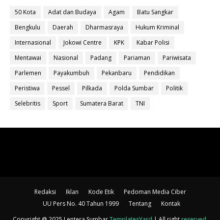
50 Kota
Adat dan Budaya
Agam
Batu Sangkar
Bengkulu
Daerah
Dharmasraya
Hukum Kriminal
Internasional
Jokowi Centre
KPK
Kabar Polisi
Mentawai
Nasional
Padang
Pariaman
Pariwisata
Parlemen
Payakumbuh
Pekanbaru
Pendidikan
Peristiwa
Pessel
Pilkada
Polda Sumbar
Politik
Selebritis
Sport
Sumatera Barat
TNI
Redaksi
Iklan
Kode Etik
Pedoman Media Ciber
UU Pers No. 40 Tahun 1999
Tentang
Kontak
Copyright @ 2025 Lentera Sumbar
TemplatesYard
| All right
reserved
.