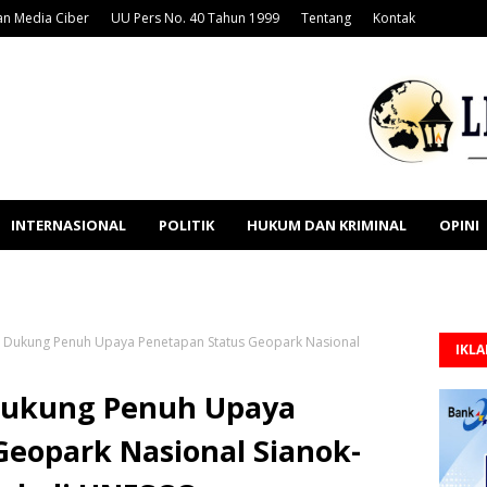
n Media Ciber
UU Pers No. 40 Tahun 1999
Tentang
Kontak
INTERNASIONAL
POLITIK
HUKUM DAN KRIMINAL
OPINI
Dukung Penuh Upaya Penetapan Status Geopark Nasional
IKL
ukung Penuh Upaya
Geopark Nasional Sianok-