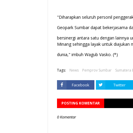
"Diharapkan seluruh personil penggera
Geopark Sumbar dapat bekerjasama d
bersinergi antara satu dengan lainn
Minang sehingga layak untuk diajukan
dunia," imbuh Wagub Vasko. (*)
Tags:
News
Pemprov Sumbar
Sumatera 
Facebook
Twitter
POSTING KOMENTAR
0 Komentar