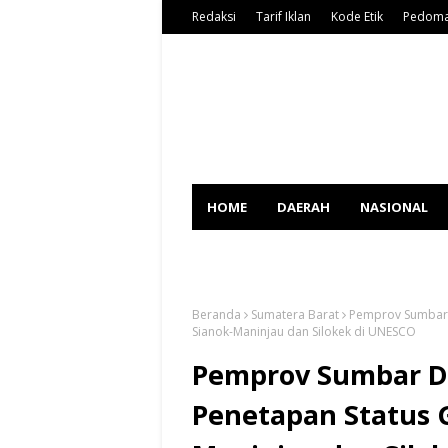
Redaksi
Tarif Iklan
Kode Etik
Pedoma
HOME
DAERAH
NASIONAL
SPORT
Beranda
Sumatera Barat
Pemprov Sumbar 
Sianok-Maninjau dan Silokek di UNESCO
Pemprov Sumbar D
Penetapan Status 