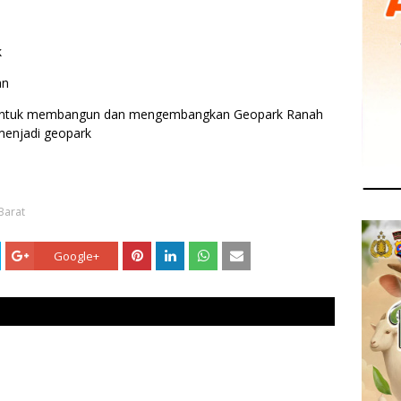
k
an
ya untuk membangun dan mengembangkan Geopark Ranah
 menjadi geopark
Barat
Google+