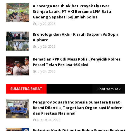
Air Warga Keruh Akibat Proyek Fly Over
Sitinjau Lauik, PT HKI Bersama LPM Batu
Gadang Sepakati Sejumlah Solusi
July 29, 2026
Kronologi dan Akhir Kisruh Satpam Vs Sopir
Alphard
July 26, 2026
Kematian PPPK di Mess Polisi, Penyidik Polres
Pessel Telah Periksa 16 Saksi
July 24, 2026
SUMATERA BARAT
Lihat semua
Pengprov Squash Indonesia Sumatera Barat
Resmi Dilantik, Targetkan Organisasi Modern
dan Prestasi Nasional
August 04, 2026
Polantas Karib Ditlantas Polda Sumbar Edukasi