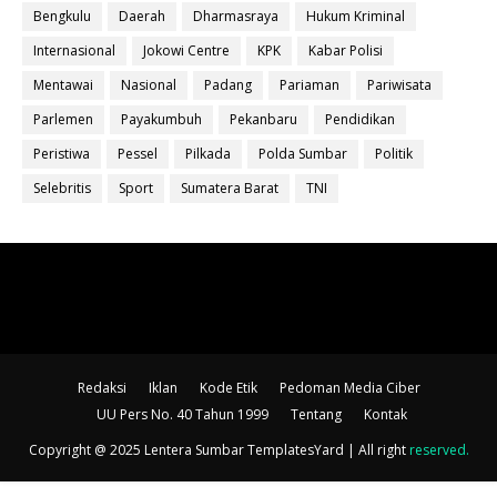
Bengkulu
Daerah
Dharmasraya
Hukum Kriminal
Internasional
Jokowi Centre
KPK
Kabar Polisi
Mentawai
Nasional
Padang
Pariaman
Pariwisata
Parlemen
Payakumbuh
Pekanbaru
Pendidikan
Peristiwa
Pessel
Pilkada
Polda Sumbar
Politik
Selebritis
Sport
Sumatera Barat
TNI
Redaksi
Iklan
Kode Etik
Pedoman Media Ciber
UU Pers No. 40 Tahun 1999
Tentang
Kontak
Copyright @ 2025 Lentera Sumbar
TemplatesYard
| All right
reserved
.