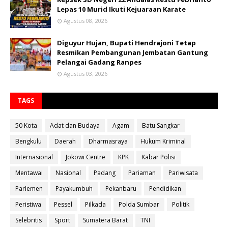
Lepas 10 Murid Ikuti Kejuaraan Karate
Agustus 08, 2026
Diguyur Hujan, Bupati Hendrajoni Tetap
Resmikan Pembangunan Jembatan Gantung
Pelangai Gadang Ranpes
Agustus 03, 2026
TAGS
50 Kota
Adat dan Budaya
Agam
Batu Sangkar
Bengkulu
Daerah
Dharmasraya
Hukum Kriminal
Internasional
Jokowi Centre
KPK
Kabar Polisi
Mentawai
Nasional
Padang
Pariaman
Pariwisata
Parlemen
Payakumbuh
Pekanbaru
Pendidikan
Peristiwa
Pessel
Pilkada
Polda Sumbar
Politik
Selebritis
Sport
Sumatera Barat
TNI